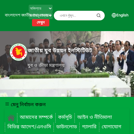
বাংলাদেশ জাতীয় তথ্য বাতায়ন
English
দেখুন
জাতীয় যুব উন্নয়ন ইনস্টিটিউট
যুব ও ক্রীড়া মন্ত্রণালয়
মেনু নির্বাচন করুন
আমাদের সম্পর্কে
কর্মসূচি
আইন ও নীতিমালা
বিভিন্ন আদেশ/এনওসি
ডাউনলোড
গ্যালারি
যোগাযোগ