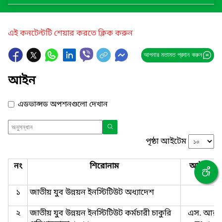
এই কনটেন্টটি শেয়ার করতে ক্লিক করুন
আপনার মতামত প্রদান করুন
আইন
এডভান্সড অপশনগুলো দেখান
পৃষ্ঠা আইটেম
নং
শিরোনাম
আইনের ন
১
জাতীয় যুব উন্নয়ন ইনস্টিটিউট অধ্যাদেশ
২
জাতীয় যুব উন্নয়ন ইনস্টিটিউট কর্মচারী চাকুরি
এস. আর.