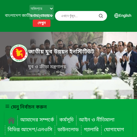
বাংলাদেশ জাতীয় তথ্য বাতায়ন
English
দেখুন
জাতীয় যুব উন্নয়ন ইনস্টিটিউট
যুব ও ক্রীড়া মন্ত্রণালয়
মেনু নির্বাচন করুন
আমাদের সম্পর্কে
কর্মসূচি
আইন ও নীতিমালা
বিভিন্ন আদেশ/এনওসি
ডাউনলোড
গ্যালারি
যোগাযোগ