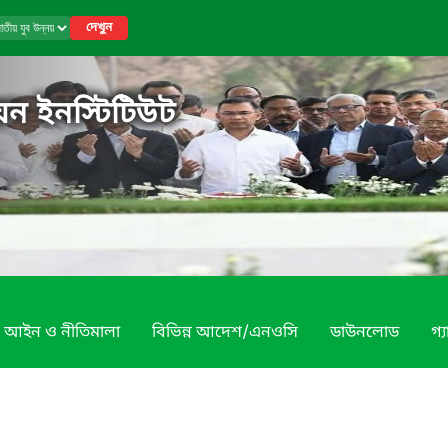
দেখুন
য়ন ইনস্টিটিউট
আইন ও নীতিমালা
বিভিন্ন আদেশ/এনওসি
ডাউনলোড
গ্