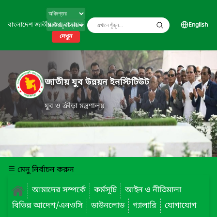
বাংলাদেশ জাতীয় তথ্য বাতায়ন
English
দেখুন
জাতীয় যুব উন্নয়ন ইনস্টিটিউট
যুব ও ক্রীড়া মন্ত্রণালয়
মেনু নির্বাচন করুন
আমাদের সম্পর্কে
কর্মসূচি
আইন ও নীতিমালা
বিভিন্ন আদেশ/এনওসি
ডাউনলোড
গ্যালারি
যোগাযোগ