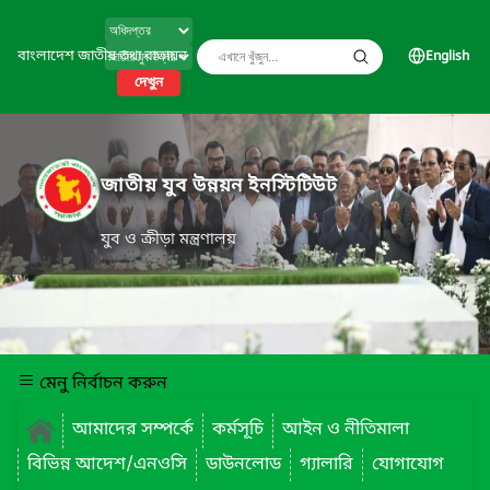
বাংলাদেশ জাতীয় তথ্য বাতায়ন
English
দেখুন
জাতীয় যুব উন্নয়ন ইনস্টিটিউট
যুব ও ক্রীড়া মন্ত্রণালয়
মেনু নির্বাচন করুন
আমাদের সম্পর্কে
কর্মসূচি
আইন ও নীতিমালা
বিভিন্ন আদেশ/এনওসি
ডাউনলোড
গ্যালারি
যোগাযোগ