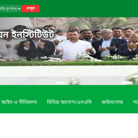
দেখুন
য়ন ইনস্টিটিউট
আইন ও নীতিমালা
বিভিন্ন আদেশ/এনওসি
ডাউনলোড
গ্