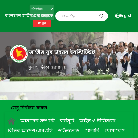
বাংলাদেশ জাতীয় তথ্য বাতায়ন
English
দেখুন
জাতীয় যুব উন্নয়ন ইনস্টিটিউট
যুব ও ক্রীড়া মন্ত্রণালয়
মেনু নির্বাচন করুন
আমাদের সম্পর্কে
কর্মসূচি
আইন ও নীতিমালা
বিভিন্ন আদেশ/এনওসি
ডাউনলোড
গ্যালারি
যোগাযোগ