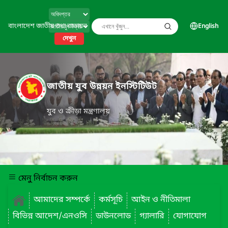
বাংলাদেশ জাতীয় তথ্য বাতায়ন
English
দেখুন
জাতীয় যুব উন্নয়ন ইনস্টিটিউট
যুব ও ক্রীড়া মন্ত্রণালয়
মেনু নির্বাচন করুন
আমাদের সম্পর্কে
কর্মসূচি
আইন ও নীতিমালা
বিভিন্ন আদেশ/এনওসি
ডাউনলোড
গ্যালারি
যোগাযোগ