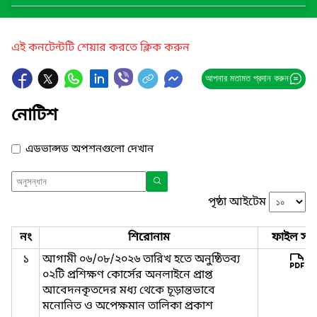
এই কনটেন্টটি শেয়ার করতে ক্লিক করুন
আপনার মতামত প্রদান করুন
নোটিশ
এডভান্সড অপশনগুলো দেখান
পৃষ্ঠা আইটেম
নং
শিরোনাম
ফাইল সমূ
১
আগামী ০৬/০৮/২০২৬ তারিখ হতে অনুষ্ঠিতব্য
০২টি প্রশিক্ষণ কোর্সের অনলাইনে প্রাপ্ত
আবেদনকৃতদের মধ্য থেকে চূড়ান্তভাবে
মনোনিত ও অপেক্ষমান তালিকা প্রকাশ