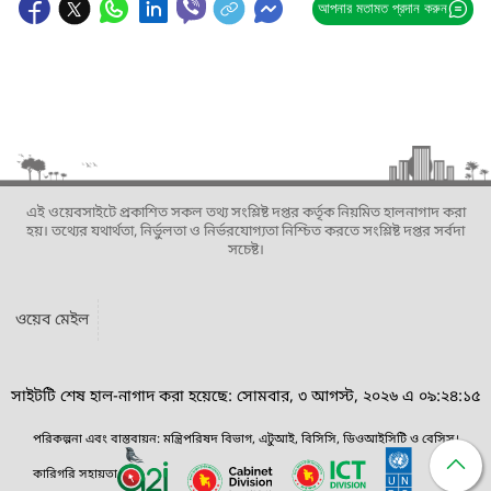
আপনার মতামত প্রদান করুন
এই ওয়েবসাইটে প্রকাশিত সকল তথ্য সংশ্লিষ্ট দপ্তর কর্তৃক নিয়মিত হালনাগাদ করা
হয়। তথ্যের যথার্থতা, নির্ভুলতা ও নির্ভরযোগ্যতা নিশ্চিত করতে সংশ্লিষ্ট দপ্তর সর্বদা
সচেষ্ট।
ওয়েব মেইল
সাইটটি শেষ হাল-নাগাদ করা হয়েছে: সোমবার, ৩ আগস্ট, ২০২৬ এ ০৯:২৪:১৫
পরিকল্পনা এবং বাস্তবায়ন: মন্ত্রিপরিষদ বিভাগ, এটুআই, বিসিসি, ডিওআইসিটি ও বেসিস।
কারিগরি সহায়তা