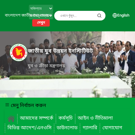
বাংলাদেশ জাতীয় তথ্য বাতায়ন
English
দেখুন
জাতীয় যুব উন্নয়ন ইনস্টিটিউট
যুব ও ক্রীড়া মন্ত্রণালয়
মেনু নির্বাচন করুন
আমাদের সম্পর্কে
কর্মসূচি
আইন ও নীতিমালা
বিভিন্ন আদেশ/এনওসি
ডাউনলোড
গ্যালারি
যোগাযোগ