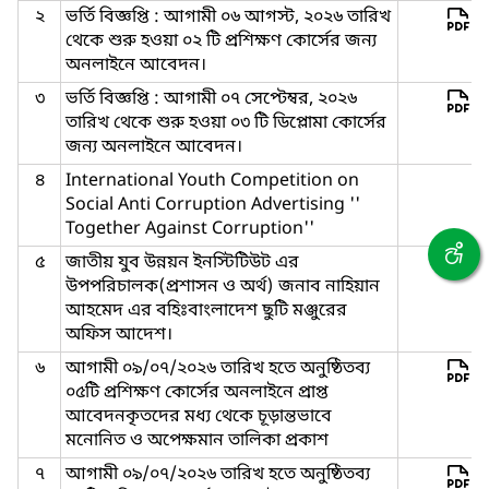
২
ভর্তি বিজ্ঞপ্তি : আগামী ০৬ আগস্ট, ২০২৬ তারিখ
থেকে শুরু হওয়া ০২ টি প্রশিক্ষণ কোর্সের জন্য
অনলাইনে আবেদন।
৩
ভর্তি বিজ্ঞপ্তি : আগামী ০৭ সেপ্টেম্বর, ২০২৬
তারিখ থেকে শুরু হওয়া ০৩ টি ডিপ্লোমা কোর্সের
জন্য অনলাইনে আবেদন।
৪
International Youth Competition on
Social Anti Corruption Advertising ''
Together Against Corruption''
৫
জাতীয় যুব উন্নয়ন ইনস্টিটিউট এর
উপপরিচালক(প্রশাসন ও অর্থ) জনাব নাহিয়ান
আহমেদ এর বহিঃবাংলাদেশ ছুটি মঞ্জুরের
অফিস আদেশ।
৬
আগামী ০৯/০৭/২০২৬ তারিখ হতে অনুষ্ঠিতব্য
০৫টি প্রশিক্ষণ কোর্সের অনলাইনে প্রাপ্ত
আবেদনকৃতদের মধ্য থেকে চূড়ান্তভাবে
মনোনিত ও অপেক্ষমান তালিকা প্রকাশ
৭
আগামী ০৯/০৭/২০২৬ তারিখ হতে অনুষ্ঠিতব্য