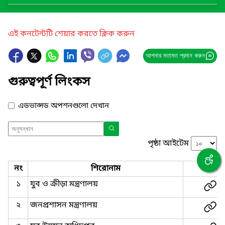
এই কনটেন্টটি শেয়ার করতে ক্লিক করুন
আপনার মতামত প্রদান করুন
গুরুত্বপূর্ণ লিংকস
এডভান্সড অপশনগুলো দেখান
পৃষ্ঠা আইটেম
নং
শিরোনাম
লিংক
১
যুব ও ক্রীড়া মন্ত্রণালয়
২
জনপ্রশাসন মন্ত্রণালয়