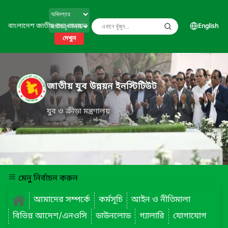
বাংলাদেশ জাতীয় তথ্য বাতায়ন
English
দেখুন
জাতীয় যুব উন্নয়ন ইনস্টিটিউট
যুব ও ক্রীড়া মন্ত্রণালয়
মেনু নির্বাচন করুন
আমাদের সম্পর্কে
কর্মসূচি
আইন ও নীতিমালা
বিভিন্ন আদেশ/এনওসি
ডাউনলোড
গ্যালারি
যোগাযোগ