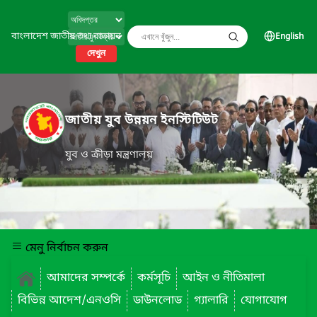
বাংলাদেশ জাতীয় তথ্য বাতায়ন
English
দেখুন
জাতীয় যুব উন্নয়ন ইনস্টিটিউট
যুব ও ক্রীড়া মন্ত্রণালয়
মেনু নির্বাচন করুন
আমাদের সম্পর্কে
কর্মসূচি
আইন ও নীতিমালা
বিভিন্ন আদেশ/এনওসি
ডাউনলোড
গ্যালারি
যোগাযোগ