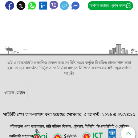
আপনার মতামত প্রদান করুন
এই ওয়েবসাইটে প্রকাশিত সকল তথ্য সংশ্লিষ্ট দপ্তর কর্তৃক নিয়মিত হালনাগাদ করা
হয়। তথ্যের যথার্থতা, নির্ভুলতা ও নির্ভরযোগ্যতা নিশ্চিত করতে সংশ্লিষ্ট দপ্তর সর্বদা
সচেষ্ট।
ওয়েব মেইল
সাইটটি শেষ হাল-নাগাদ করা হয়েছে: সোমবার, ৩ আগস্ট, ২০২৬ এ ০৯:২৪:১৫
পরিকল্পনা এবং বাস্তবায়ন: মন্ত্রিপরিষদ বিভাগ, এটুআই, বিসিসি, ডিওআইসিটি ও বেসিস।
কারিগরি সহায়তা