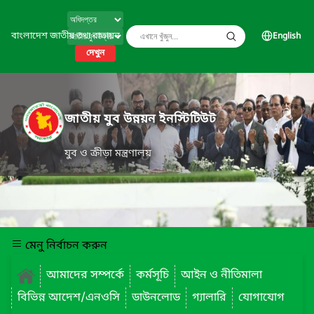
বাংলাদেশ জাতীয় তথ্য বাতায়ন
English
দেখুন
জাতীয় যুব উন্নয়ন ইনস্টিটিউট
যুব ও ক্রীড়া মন্ত্রণালয়
মেনু নির্বাচন করুন
আমাদের সম্পর্কে
কর্মসূচি
আইন ও নীতিমালা
বিভিন্ন আদেশ/এনওসি
ডাউনলোড
গ্যালারি
যোগাযোগ