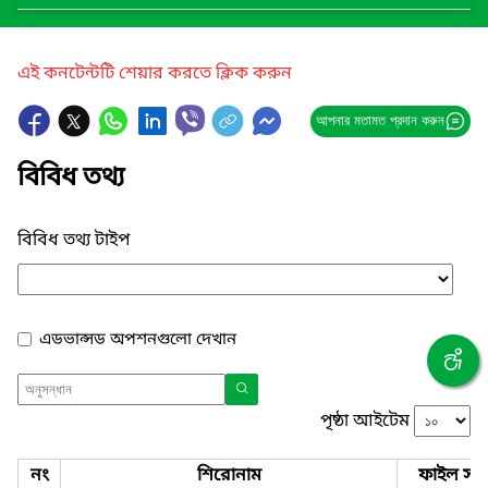
এই কনটেন্টটি শেয়ার করতে ক্লিক করুন
আপনার মতামত প্রদান করুন
বিবিধ তথ্য
বিবিধ তথ্য টাইপ
এডভান্সড অপশনগুলো দেখান
পৃষ্ঠা আইটেম
নং
শিরোনাম
ফাইল সমূ